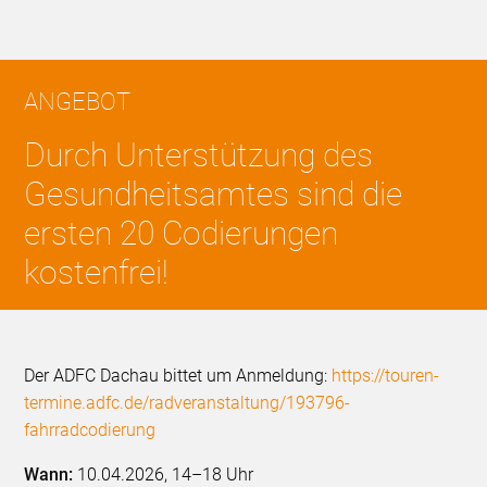
ANGEBOT
Durch Unterstützung des
Gesundheitsamtes sind die
ersten 20 Codierungen
kostenfrei!
Der ADFC Dachau bittet um Anmeldung:
https://touren-
termine.adfc.de/radveranstaltung/193796-
fahrradcodierung
Wann:
10.04.2026, 14–18 Uhr