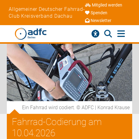
Mitglied werden
Allgemeiner Deutscher Fahrrad-
Spenden
Club Kreisverband Dachau
Newsletter
Ein Fahrrad wird codiert. © ADFC | Konrad Krause
Fahrrad-Codierung am
10.04.2026