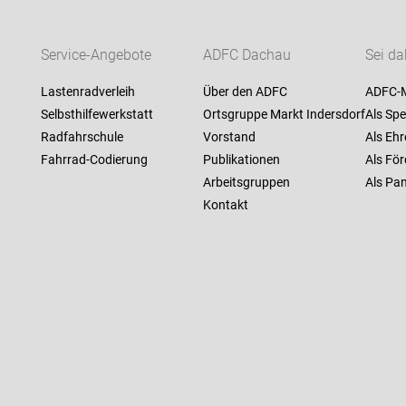
Service-Angebote
ADFC Dachau
Sei da
Lastenradverleih
Über den ADFC
ADFC-M
Selbsthilfewerkstatt
Ortsgruppe Markt Indersdorf
Als Spe
Radfahrschule
Vorstand
Als Ehr
Fahrrad-Codierung
Publikationen
Als För
Arbeitsgruppen
Als Pan
Kontakt