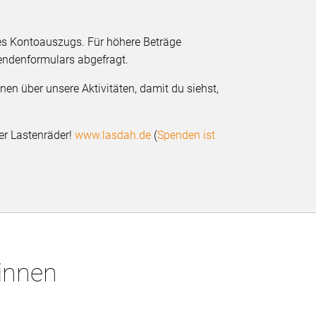
des Kontoauszugs. Für höhere Beträge
endenformulars abgefragt.
en über unsere Aktivitäten, damit du siehst,
er Lastenräder!
www.lasdah.de
(
Spenden ist
*innen