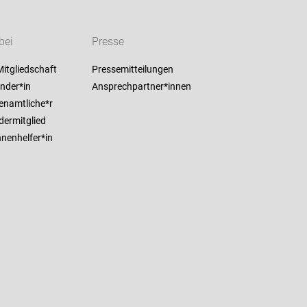
bei
Presse
itgliedschaft
Pressemitteilungen
nder*in
Ansprechpartner*innen
enamtliche*r
dermitglied
nenhelfer*in