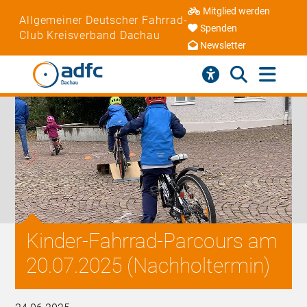
Mitglied werden
Allgemeiner Deutscher Fahrrad-
Spenden
Club Kreisverband Dachau
Newsletter
Kinder-Fahrrad-Parcours am
20.07.2025 (Nachholtermin)