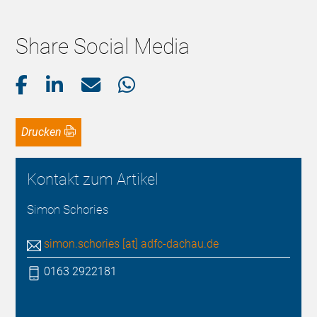
Share Social Media
Drucken
Kontakt zum Artikel
Simon Schories
simon.schories [at] adfc-dachau.de
0163 2922181