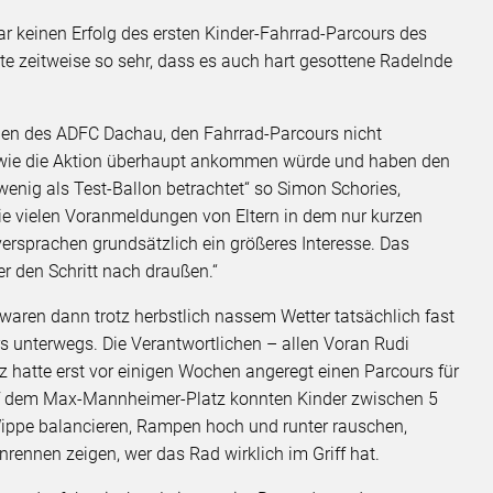
r keinen Erfolg des ersten Kinder-Fahrrad-Parcours des
te zeitweise so sehr, dass es auch hart gesottene Radelnde
hen des ADFC Dachau, den Fahrrad-Parcours nicht
, wie die Aktion überhaupt ankommen würde und haben den
wenig als Test-Ballon betrachtet“ so Simon Schories,
ie vielen Voranmeldungen von Eltern in dem nur kurzen
rsprachen grundsätzlich ein größeres Interesse. Das
er den Schritt nach draußen.“
waren dann trotz herbstlich nassem Wetter tatsächlich fast
rs unterwegs. Die Verantwortlichen – allen Voran Rudi
lz hatte erst vor einigen Wochen angeregt einen Parcours für
 Auf dem Max-Mannheimer-Platz konnten Kinder zwischen 5
Wippe balancieren, Rampen hoch und runter rauschen,
rennen zeigen, wer das Rad wirklich im Griff hat.