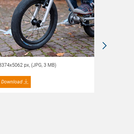
3374x5062 px, (JPG, 3 MB)
5905x3937 
Download
Download