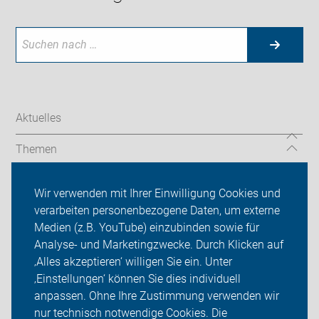
Aktuelles
Themen
Service-Angebote
Wir verwenden mit Ihrer Einwilligung Cookies und
verarbeiten personenbezogene Daten, um externe
ADFC Dachau
Medien (z.B. YouTube) einzubinden sowie für
Sei dabei
Analyse- und Marketingzwecke. Durch Klicken auf
‚Alles akzeptieren‘ willigen Sie ein. Unter
Presse
‚Einstellungen‘ können Sie dies individuell
anpassen. Ohne Ihre Zustimmung verwenden wir
Login
nur technisch notwendige Cookies. Die