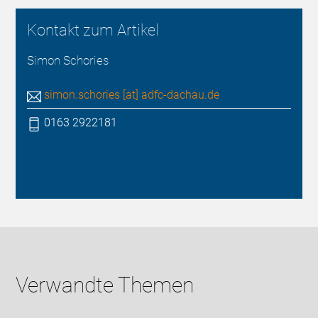
Kontakt zum Artikel
Simon Schories
simon.schories [at] adfc-dachau.de
0163 2922181
Verwandte Themen