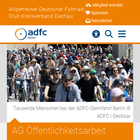
Mitglied werden
Allgemeiner Deutscher Fahrrad-
Spenden
Club Kreisverband Dachau
Newsletter
Tausende Menschen bei der ADFC-Sternfahrt Berlin ©
ADFC | Deckbar
AG Öffentlichkeitsarbeit