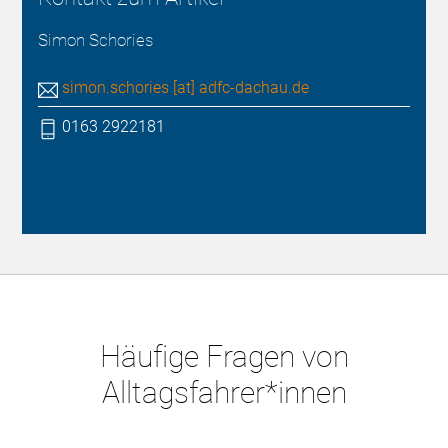
Simon Schories
simon.schories [at] adfc-dachau.de
0163 2922181
Häufige Fragen von
Alltagsfahrer*innen