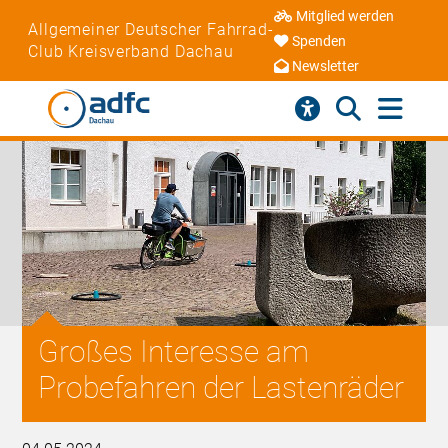
Mitglied werden
Allgemeiner Deutscher Fahrrad-
Spenden
Club Kreisverband Dachau
Newsletter
Großes Interesse am
Probefahren der Lastenräder