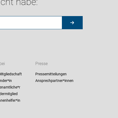
cht habe:
bei
Presse
itgliedschaft
Pressemitteilungen
nder*in
Ansprechpartner*innen
enamtliche*r
dermitglied
nenhelfer*in