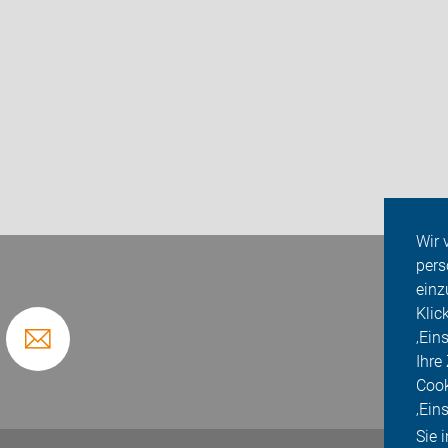
Wir 
pers
einz
Klic
‚Ein
Ihre
Cook
‚Ein
Sie 