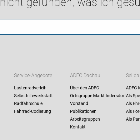
 nicht gefunden, was ich gesu
Service-Angebote
ADFC Dachau
Sei da
Lastenradverleih
Über den ADFC
ADFC-M
Selbsthilfewerkstatt
Ortsgruppe Markt Indersdorf
Als Spe
Radfahrschule
Vorstand
Als Ehr
Fahrrad-Codierung
Publikationen
Als För
Arbeitsgruppen
Als Pan
Kontakt